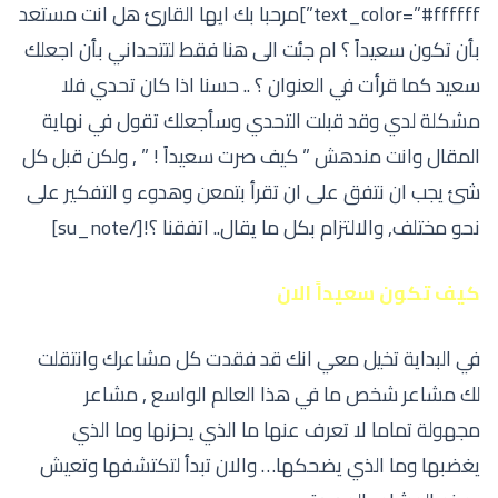
text_color=”#ffffff”]مرحبا بك ايها القارئ هل انت مستعد
بأن تكون سعيداً ؟ ام جئت الى هنا فقط لتتحداني بأن اجعلك
سعيد كما قرأت في العنوان ؟ .. حسنا اذا كان تحدي فلا
مشكلة لدي وقد قبلت التحدي وسأجعلك تقول في نهاية
المقال وانت مندهش ” كيف صرت سعيداً ! ” , ولكن قبل كل
شئ يجب ان نتفق على ان تقرأ بتمعن وهدوء و التفكير على
نحو مختلف, والالتزام بكل ما يقال.. اتفقنا ؟![/su_note]
كيف تكون سعيداً الان
في البداية تخيل معي انك قد فقدت كل مشاعرك وانتقلت
لك مشاعر شخص ما في هذا العالم الواسع , مشاعر
مجهولة تماما لا تعرف عنها ما الذي يحزنها وما الذي
يغضبها وما الذي يضحكها… والان تبدأ لتكتشفها وتعيش