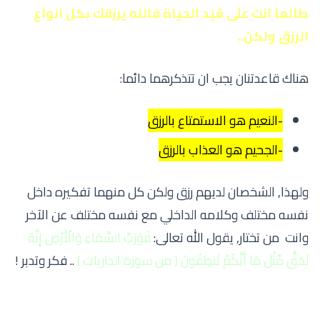
طالما انت على قيد الحياة فالله يرزقك بكل انواع
الرزق ولكن..
هناك قاعدتنان يجب ان تتذكرهما دائما:
-النعيم هو الاستمتاع بالرزق
-الجحيم هو العذاب بالرزق
ولهذا, الشخصان لديهم رزق ولكن كل منهما تفكيره داخل
نفسه مختلف وكلامه الداخلي مع نفسه مختلف عن الآخر
وانت من تختار, يقول الله تعالى:
فَوَرَبِّ السَّمَاءِ وَالْأَرْضِ إِنَّهُ
لَحَقٌّ مِّثْلَ مَا أَنَّكُمْ تَنطِقُونَ ( من سورة الذاريات )
.. فكر وتدبر !