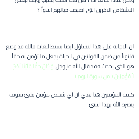
الاشخاص الآخرين التي اصبحت حياتهم اسوأ ؟
ان الاجابة على هذا التساؤل ايضا بسيط للغاية فالله قد وضع
قانوناً من ضمن القوانين في الحياة يجعل ما تؤمن به حقاً
هو الذي يحدث فقد قال الله عز وجل:
وَكَانَ حَقًّا عَلَيْنَا نَصْرُ
الْمُؤْمِنِينَ ( من سورة الروم )
كلمة المؤمنين هنا تعني ان اي شخص مؤمن بشئ سوف
ينصره الله بهذا الشئ