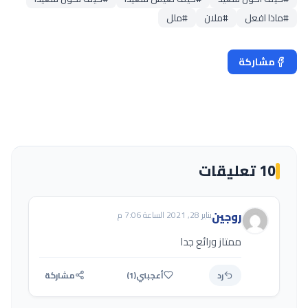
#ماذا افعل
#ملان
#ملل
مشاركة
تغريد
10 تعليقات
روجين
يناير 28, 2021 الساعة 7:06 م
ممتاز ورائع جدا
رد
أعجبني
(1)
مشاركة