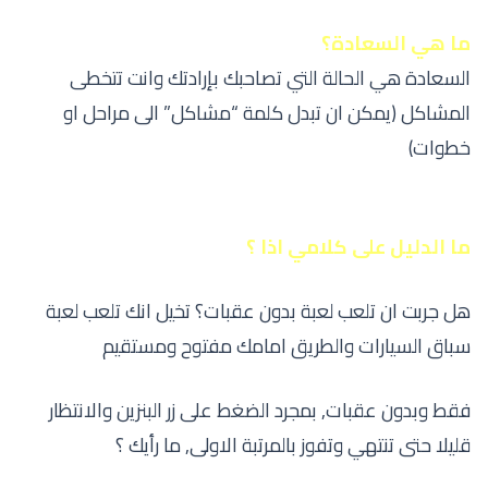
ما هي السعادة؟
السعادة هي الحالة التي تصاحبك بإرادتك وانت تتخطى
المشاكل (يمكن ان تبدل كلمة “مشاكل” الى مراحل او
خطوات)
ما الدليل على كلامي اذا ؟
هل جربت ان تلعب لعبة بدون عقبات؟ تخيل انك تلعب لعبة
سباق السيارات والطريق امامك مفتوح ومستقيم
فقط وبدون عقبات, بمجرد الضغط على زر البنزين والانتظار
قليلا حتى تنتهي وتفوز بالمرتبة الاولى, ما رأيك ؟