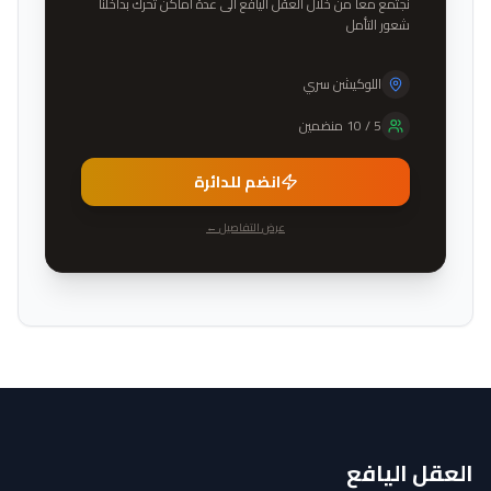
نجتمع معا من خلال العقل اليافع الى عدة اماكن تحرك بداخلنا
شعور التأمل
اللوكيشن سري
5
/
10
منضمين
انضم للدائرة
عرض التفاصيل ←
العقل اليافع