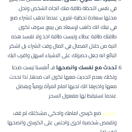
في نفس اللحظة طاقة منك اتجاه الشخص وتحل
محلها سعادة لحظية-تمرين: عندما تذهب للشراء ضع
في نيتك انك ذاهب لإسعاد من يبيع, سوف تكون
طاقتك طاقة عطاء وليست طاقة اخذ ولا تفسد هذه
النية من خلال الفصال في المال وقت الشراء بل اشكر
البائع انه جعل حصولك على الاشياء اسهل واقرب اليك
تحدث مع نفسك وانصحها
فـ أنفسنا ليست ضدنا
ولكنك بعدم الحديث معها تكون انت ضدها, لذا تحدث
معها واخبرها انك تحبها امام المرآة يومياً ويفضل
عندما تستيقظ لها مفعول السحر
-تمرين:
ضع كرسي امامك واحكي مشكلتك ثم قف
وتقمص شخصية اخرى واجلس على الكرسي وانصحها
(نفسك)