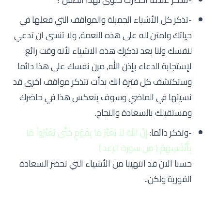
-تذكر كل الأشياء الجميلة والمواقف التي فعلها في
حياتك وامتن لله على هذه النعمة, ولا تنسى ان تدعي
لنفسك ولنا بعد تذكرك هذه الاشياء لأنه وقت رائع
لإستجابة الدعاء بإذن الله, مرن نفسك على هذا دائما
وستكتشف كل فترة انك بدأت تتذكر مواقف اخرى قد
نسيتها في الماضي وسوف ينعكس هذا في حاضرك
ومستقبلك بالسعادة والنجاح.
-وتذكر دائما:
إِنَّ اللّهَ لاَ يُغَيِّرُ مَا بِقَوْمٍ حَتَّى يُغَيِّرُواْ مَا
بِأَنْفُسِهِمْ ( من سورة الرعد )
حسنا الان قد انتهينا من الأشياء التي تحضر السعادة
الفورية ولكن..