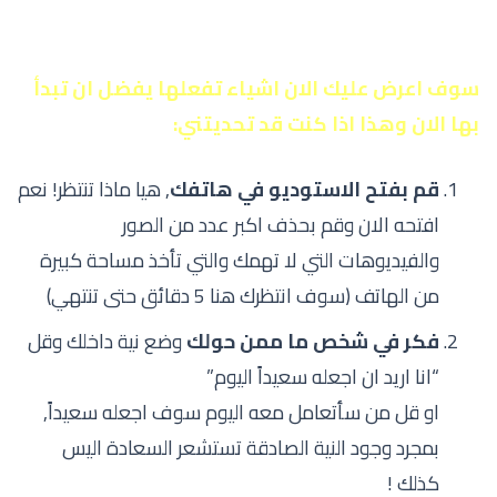
سوف اعرض عليك الان اشياء تفعلها يفضل ان تبدأ
بها الان وهذا اذا كنت قد تحديتني:
قم بفتح الاستوديو في هاتفك
, هيا ماذا تنتظر! نعم
افتحه الان وقم بحذف اكبر عدد من الصور
والفيديوهات التي لا تهمك والتي تأخذ مساحة كبيرة
من الهاتف (سوف انتظرك هنا 5 دقائق حتى تنتهي)
فكر في شخص ما ممن حولك
وضع نية داخلك وقل
“انا اريد ان اجعله سعيداً اليوم”
او قل من سأتعامل معه اليوم سوف اجعله سعيداً,
بمجرد وجود النية الصادقة تستشعر السعادة اليس
كذلك !