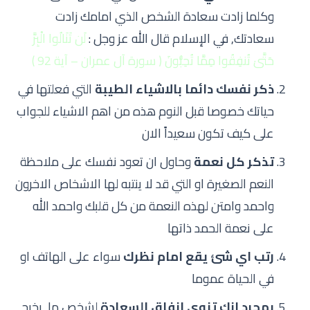
وكلما زادت سعادة الشخص الذي امامك زادت
سعادتك, في الإسلام قال الله عز وجل :
لَن تَنَالُوا الْبِرَّ
حَتَّىٰ تُنفِقُوا مِمَّا تُحِبُّونَ ( سورة آل عمران – آية 92 )
ذكر نفسك دائما بالاشياء الطيبة
التي فعلتها في
حياتك خصوصا قبل النوم هذه من اهم الاشياء للجواب
على كيف تكون سعيداً الان
تذكر كل نعمة
وحاول ان تعود نفسك على ملاحظة
النعم الصغيرة او التي قد لا ينتبه لها الاشخاص الاخرون
واحمد وامتن لهذه النعمة من كل قلبك واحمد الله
على نعمة الحمد ذاتها
رتب اي شئ يقع امام نظرك
سواء على الهاتف او
في الحياة عموما
بمجرد انك تنوي انفاق السعادة
لشخص ما, يخرج