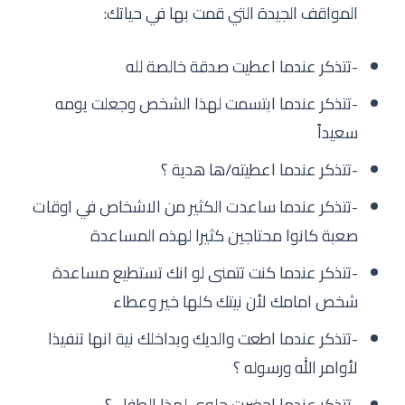
المواقف الجيدة التي قمت بها في حياتك:
-تتذكر عندما اعطيت صدقة خالصة لله
-تتذكر عندما ابتسمت لهذا الشخص وجعلت يومه
سعيداً
-تتذكر عندما اعطيته/ها هدية ؟
-تتذكر عندما ساعدت الكثير من الاشخاص في اوقات
صعبة كانوا محتاجين كثيرا لهذه المساعدة
-تتذكر عندما كنت تتمنى لو انك تستطيع مساعدة
شخص امامك لأن نيتك كلها خير وعطاء
-تتذكر عندما اطعت والديك وبداخلك نية انها تنفيذا
لأوامر الله ورسوله ؟
-تتذكر عندما احضرت حلوى لهذا الطفل ؟