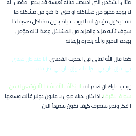
مثال: الشخص التي اصبحت حياته تعيسة قد يكون مؤمن انه
لا يوجد مخرج من مشاكله او حتى اذا خرج من مشكلة ما,
فقد يكون مؤمن انه لايوجد حياة بدون مشاكل صعبة لذا
سوف تأنيه مزيد والمزيد من المشاكل وهذا لأنه مؤمن
بهذه الامور والله ينصره بإيمانه
كما قال الله تعالى في الحديث القدسي:
أنا عند ظن عبدي
بي؛ فإن ظن بي خيرًا فله، وإن ظن بي شرًا فله.
ويجب عليك ان تعلم انه:
لَا يُكَلِّفُ اللَّهُ نَفْسًا إِلَّا وُسْعَهَا ( من
سورة البقرة )
, اذا كان لديك ديون بـ مليون دولار فأنت وسعها
! فكر وتدبر ستعرف كيف تكون سعيداً الان