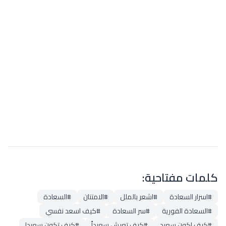
كلمات مفتاحية:
#اسرار السعادة
#اشعر بالملل
#الامتنان
#السعادة
#السعادة الفورية
#سر السعادة
#كيف اسعد نفسي
#كيف اكون سعيد
#كيف تعيش سعيداً
#كيف تكون سعيدا