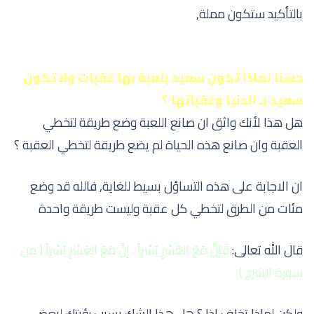
بالتأكيد ستكون مملة,
حسنا لماذا تكون سعيد بلعبة بها عقبات ولا تكون
سعيد بـ الدنيا وعقباتها ؟
هل هذا لأنك واثق ان صانع اللعبة وضع طريقة لتخطي
العقبة وان صانع هذه الحياة لم يضع طريقة لتخطي العقبة ؟
ان الاجابة على هذه التساؤل بسيط للغاية, فالله قد وضع
مئات من الطرق لتخطي كل عقبة وليست طريقة واحدة
قال الله تعالى:
فَإنَّ مَعَ العُسْرِ يُسْراً . إنَّ مَعَ العُسْرِ يُسْراً ( من
سورة الشرح )
ولكن لماذا تخاف اذا ؟ هل هذا الشك بسبب رؤيتك لبعض