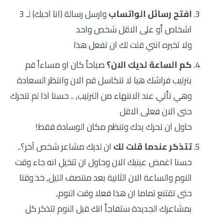
افتح رسائل الواتساب
وارسل رسالة (انا احبك) لـ 3
اشخاص أو على الاقل شخص واحد
ولا تخبره انني قلت لك ان تفعل هذا
كم الساعة لديك الان؟
صباحاً كان او مساءاً قم
بترتيب فراشك هيا لا تتكاسل قم الان وانتظر السعادة
وهي تأتي عند الانتهاء من الترتيب, .. حسنا اذا لم تتحرك
حتى الان فعلى الاقل
حاول ان تحرك يدك وتنظم مكان الوسادة فقط!
تتذكر عندما قلت لك
ان لديك مشاعر شخص آخر؟..
حسنا اغمض عينيك الان وحاول ان تتخيل انه جاء وقت
النوم والساعة الان الثانية بعد منتصف الليل, خذ وقتا
حتى تقتنع تماما ان هذا فعلا وقت النوم,
بمشاعرك الجديدة ستفاجأ انك قبل النوم تتذكر كل