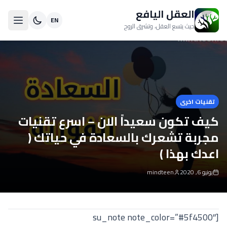
العقل اليافع
EN
حيث يتسع العقل، وتشرق الروح
تقنيات اخرى
كيف تكون سعيداً الان – اسرع تقنيات
مجربة تشعرك بالسعادة في حياتك (
اعدك بهذا )
يونيو 6, 2020
mindteen
[su_note note_color=”#5f4500″