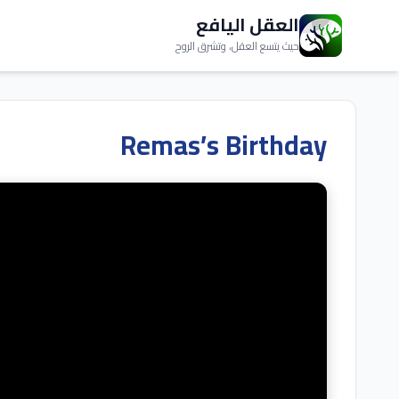
العقل اليافع
حيث يتسع العقل، وتشرق الروح
Remas’s Birthday