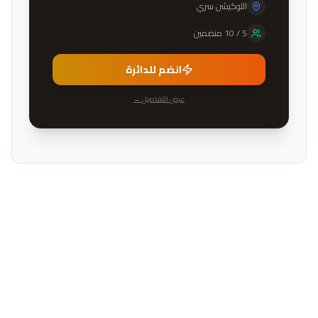
اللوكيشن سري
5
/
10
منضمين
انضم للدائرة
عرض التفاصيل ←