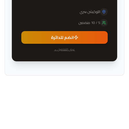
اللوكيشن سري
5
/
10
منضمين
انضم للدائرة
عرض التفاصيل ←