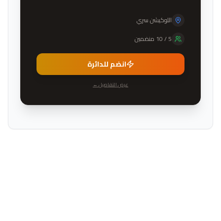
اللوكيشن سري
5
/
10
منضمين
انضم للدائرة
عرض التفاصيل ←