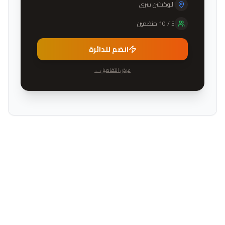
اللوكيشن سري
5
/
10
منضمين
انضم للدائرة
عرض التفاصيل ←