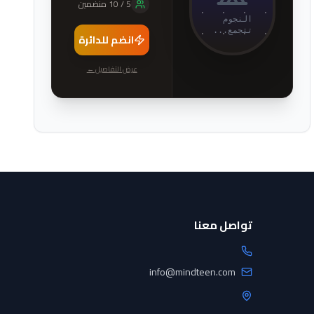
5
/
10
منضمين
النجوم
تتجمع...
انضم للدائرة
عرض التفاصيل ←
تواصل معنا
info@mindteen.com