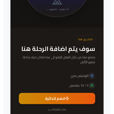
النجوم تتجمع...
التاريخ هنا
سوف يتم اضافة الرحلة هنا
نجتمع معا من خلال العقل اليافع الى عدة اماكن تحرك بداخلنا
شعور التأمل
اللوكيشن سري
5
/
10
منضمين
انضم للدائرة
عرض التفاصيل ←