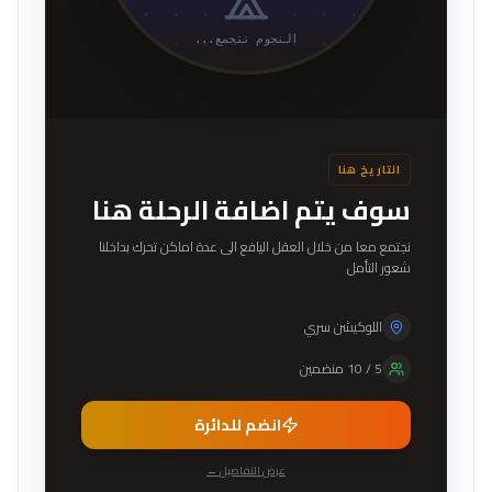
النجوم تتجمع...
التاريخ هنا
سوف يتم اضافة الرحلة هنا
نجتمع معا من خلال العقل اليافع الى عدة اماكن تحرك بداخلنا
شعور التأمل
اللوكيشن سري
5
/
10
منضمين
انضم للدائرة
عرض التفاصيل ←