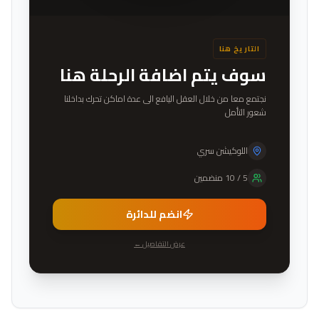
التاريخ هنا
سوف يتم اضافة الرحلة هنا
نجتمع معا من خلال العقل اليافع الى عدة اماكن تحرك بداخلنا
شعور التأمل
اللوكيشن سري
5
/
10
منضمين
انضم للدائرة
عرض التفاصيل ←