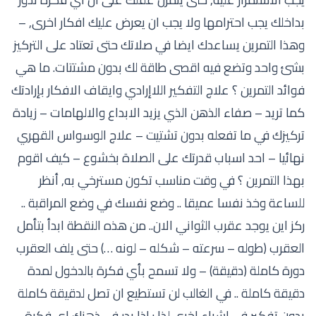
بداخلك يجب احترامها ولا يجب ان يعرض عليك افكار اخرى, –
وهذا التمرين يساعدك ايضا في صلاتك حتى تعتاد على التركيز
بشئ واحد وتضع فيه اقصى طاقة لك بدون مشتتات. ما هي
فوائد التمرين ؟ علاج التفكير اللاإرادي وايقاف الافكار بإرادتك
كما تريد – صفاء الذهن الذي يزيد الابداع والالهامات – زيادة
تركيزك في ما تفعله بدون تشتيت – علاج الوسواس القهري
نهائيا – احد اسباب قدرتك على الصلاة بخشوع – كيف اقوم
بهذا التمرين ؟ في وقت مناسب تكون مسترخي به, أنظر
للساعة وخذ نفسا عميقا .. وضع نفسك في وضع المراقبة ..
ركز اين يوجد عقرب الثواني الان.. من هذه النقطة ابدأ بتأمل
العقرب (طوله – سرعته – شكله – لونه …) حتى يلف العقرب
دورة كاملة (دقيقة) – ولا تسمح بأي فكرة بالدخول لمدة
دقيقة كاملة .. في الغالب لن تستطيع ان تصل لدقيقة كاملة
بدون تفكير في اشياء اخرى لذا : اذا بدر في ذهنك اي فكرة