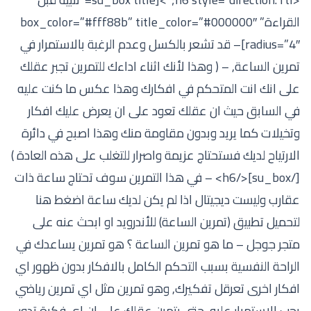
القراءة” box_color=”#fff88b” title_color=”#000000″
radius=”4″]– قد تشعر بالكسل وعدم الرغبة بالاستمرار في
تمرين الساعة, – ( وهذا لأنك اثناء اداءك للتمرين تجبر عقلك
على انك انت المتحكم في افكارك وهذا عكس ما كنت عليه
في السابق حيث ان عقلك تعود على ان يعرض عليك افكار
وتخيلات كما يريد وبدون مقاومة منك وهذا اصبح في دائرة
الارتياح لديك فستحتاج عزيمة واصرار للتغلب على هذه العادة )
[/su_box]</h6> – في هذا التمرين سوف تحتاج ساعة ذات
عقارب وليست ديجيتال اذا لم يكن لديك ساعة اضغط هنا
لتحميل تطبيق (تمرين الساعة) للأندرويد او ابحث عنه على
متجر جوجل – ما هو تمرين الساعة ؟ هو تمرين يساعدك في
الراحة النفسية بسبب التحكم الكامل بالافكار بدون ظهور اي
افكار اخرى تعرقل تفكيرك, وهو تمرين مثل اي تمرين رياضي
يجب الاستمرار عليه, حتى يتمرن عقلك على ان اي فكرة تدور