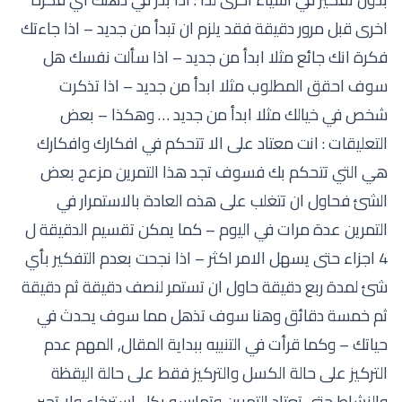
اخرى قبل مرور دقيقة فقد يلزم ان تبدأ من جديد – اذا جاءتك
فكرة انك جائع مثلا ابدأ من جديد – اذا سألت نفسك هل
سوف احقق المطلوب مثلا ابدأ من جديد – اذا تذكرت
شخص في خيالك مثلا ابدأ من جديد … وهكذا – بعض
التعليقات : انت معتاد على الا تتحكم في افكارك وافكارك
هي التي تتحكم بك فسوف تجد هذا التمرين مزعج بعض
الشئ فحاول ان تتغلب على هذه العادة بالاستمرار في
التمرين عدة مرات في اليوم – كما يمكن تقسيم الدقيقة ل
4 اجزاء حتى يسهل الامر اكثر – اذا نجحت بعدم التفكير بأي
شئ لمدة ربع دقيقة حاول ان تستمر لنصف دقيقة ثم دقيقة
ثم خمسة دقائق وهنا سوف تذهل مما سوف يحدث في
حياتك – وكما قرأت في التنبيه ببداية المقال, المهم عدم
التركيز على حالة الكسل والتركيز فقط على حالة اليقظة
والنشاط حتى تعتاد التمرين وتمارسه بكل استرخاء ولا تجبر