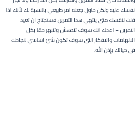
نفسك عليه ولكن حاول جعله امر طبيعي بالنسبة لك لأنك اذا
قلت لنقسك متى ينتهي هذا التمرين فستجتاج ان تعيد
التمرين – اعدك انك سوف تندهش وتنبهر حقا بكل
الالهامات والافكار التي سوف تكون شئ اساسي لنجاحك
في حياتك بإذن الله.