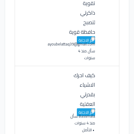
تقوية
ذاكرتي
لتصبح
حافظة قوية
تم الاجابة
ayoubelattaq39@gmail.com
سأل منذ 4
سنوات
كيف احرك
الاشياء
بقدرتي
العقلية
تم الاجابة
Bassmala
سأل
منذ 4 سنوات
•
التأمل