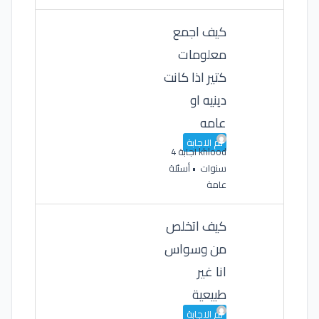
كيف اجمع
معلومات
كتير اذا كانت
دينيه او
عامه
تم الاجابة
khlood
اجابة 4
سنوات
•
أسئلة
عامة
كيف اتخلص
من وسواس
انا غير
طبيعية
تم الاجابة