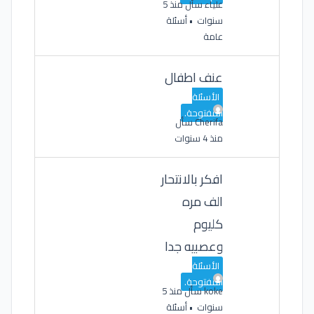
علياء
سأل منذ 5
سنوات
•
أسئلة
عامة
عنف اطفال
الأسئلة
المفتوحة.
Cherifa
سأل
منذ 4 سنوات
افكر بالانتحار
الف مره
كليوم
وعصبيه جدا
الأسئلة
المفتوحة.
koke
سأل منذ 5
سنوات
•
أسئلة