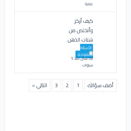
عامة
كيف أركز
وأتخلص من
شتات الذهن
الأسئلة
المفتوحة.
آية
سأل منذ 5
سنوات
أضف سؤالك
1
2
3
التالي »