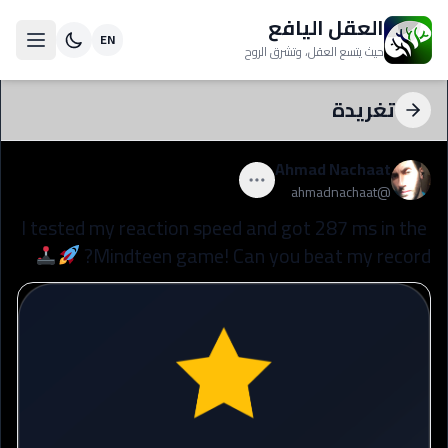
العقل اليافع
EN
حيث يتسع العقل، وتشرق الروح
تغريدة
Ahmad Nachaat
ahmadnachaat
@
I
tested
my
reaction
speed
and
got
287
ms
in
the
Mindteen
game!
Can
you
beat
my
record?